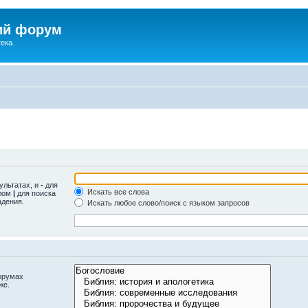
ий форум
ека.
ультатах, и
-
для
Искать все слова
олом
|
для поиска
адения.
Искать любое слово/поиск с языком запросов
орумах
же.