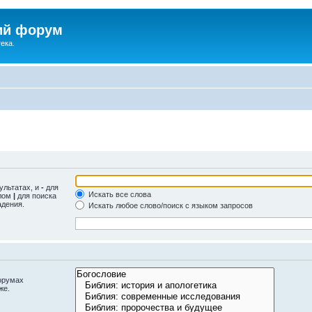
ий форум
ека.
ультатах, и
-
для
Искать все слова
олом
|
для поиска
адения.
Искать любое слово/поиск с языком запросов
орумах
же.