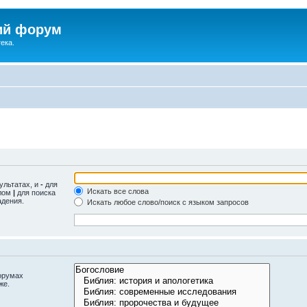
ий форум
ека.
ультатах, и
-
для
Искать все слова
олом
|
для поиска
адения.
Искать любое слово/поиск с языком запросов
орумах
же.