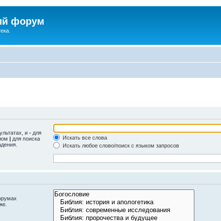
ий форум
ека.
ультатах, и
-
для
Искать все слова
олом
|
для поиска
адения.
Искать любое слово/поиск с языком запросов
орумах
же.