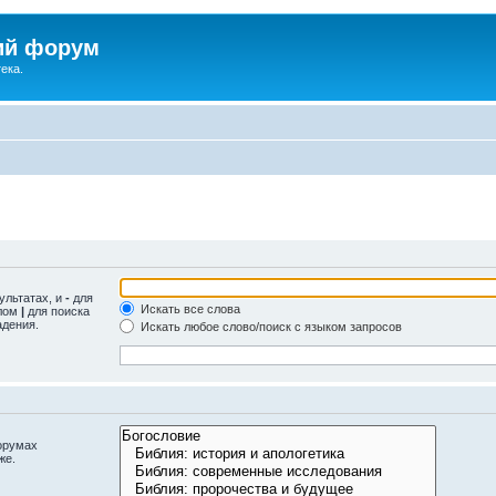
ий форум
ека.
ультатах, и
-
для
Искать все слова
олом
|
для поиска
адения.
Искать любое слово/поиск с языком запросов
орумах
же.