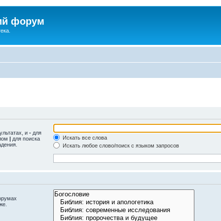
ий форум
ека.
ультатах, и
-
для
Искать все слова
олом
|
для поиска
адения.
Искать любое слово/поиск с языком запросов
орумах
же.