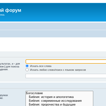
ий форум
ека.
ультатах, и
-
для
Искать все слова
олом
|
для поиска
адения.
Искать любое слово/поиск с языком запросов
орумах
же.