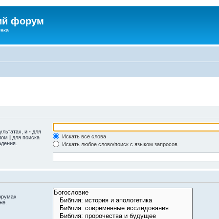
ий форум
ека.
ультатах, и
-
для
Искать все слова
олом
|
для поиска
адения.
Искать любое слово/поиск с языком запросов
орумах
же.