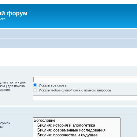
ий форум
ека.
ультатах, и
-
для
Искать все слова
олом
|
для поиска
адения.
Искать любое слово/поиск с языком запросов
орумах
же.