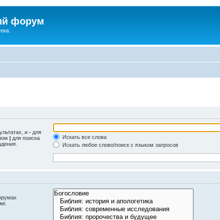
ий форум
ека.
ультатах, и
-
для
Искать все слова
олом
|
для поиска
адения.
Искать любое слово/поиск с языком запросов
орумах
же.