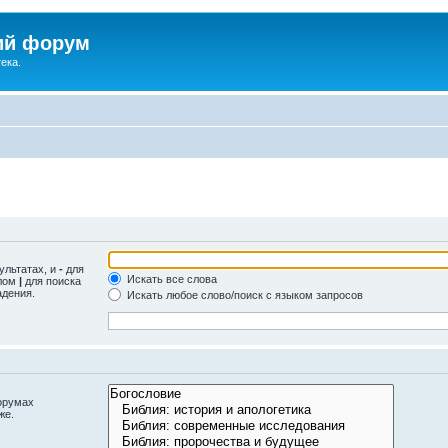
ий форум
ека.
ультатах, и
-
для
Искать все слова
олом
|
для поиска
адения.
Искать любое слово/поиск с языком запросов
орумах
же.