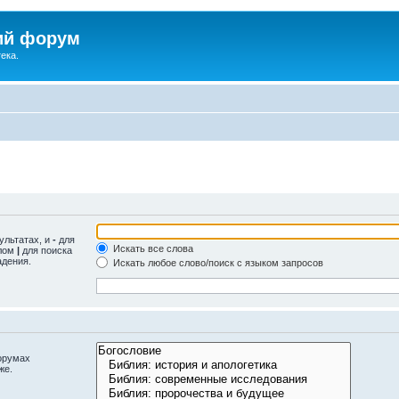
ий форум
ека.
ультатах, и
-
для
Искать все слова
олом
|
для поиска
адения.
Искать любое слово/поиск с языком запросов
орумах
же.