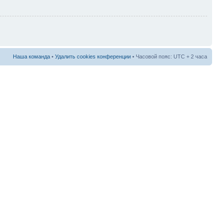
Наша команда
•
Удалить cookies конференции
• Часовой пояс: UTC + 2 часа