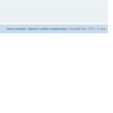
Наша команда
•
Удалить cookies конференции
• Часовой пояс: UTC + 2 часа