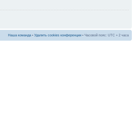
Наша команда
•
Удалить cookies конференции
• Часовой пояс: UTC + 2 часа