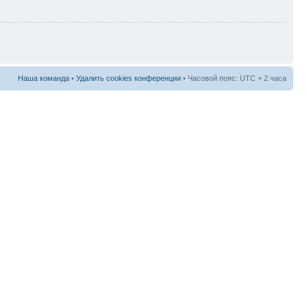
Наша команда
•
Удалить cookies конференции
• Часовой пояс: UTC + 2 часа