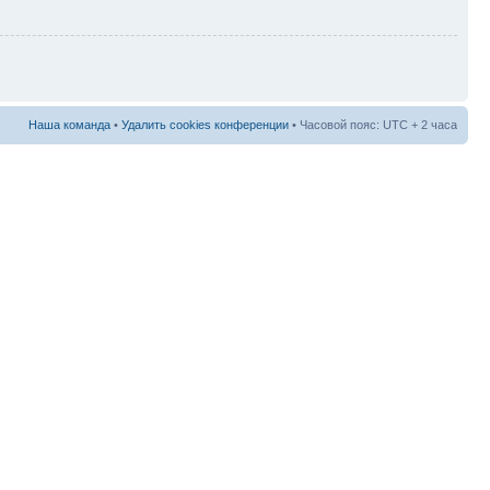
Наша команда
•
Удалить cookies конференции
• Часовой пояс: UTC + 2 часа