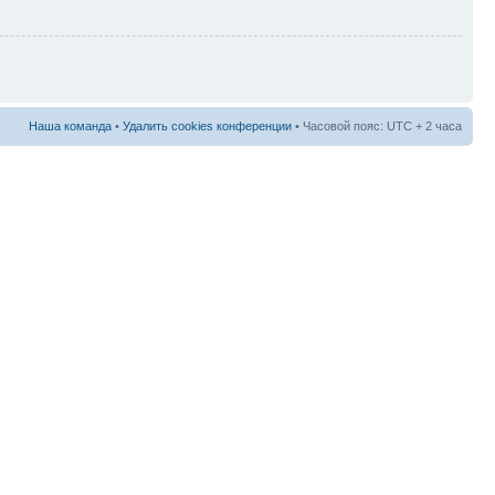
Наша команда
•
Удалить cookies конференции
• Часовой пояс: UTC + 2 часа