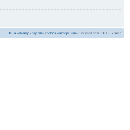
Наша команда
•
Удалить cookies конференции
• Часовой пояс: UTC + 2 часа