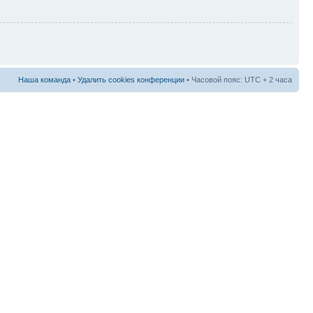
Наша команда
•
Удалить cookies конференции
• Часовой пояс: UTC + 2 часа