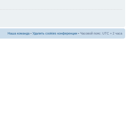
Наша команда
•
Удалить cookies конференции
• Часовой пояс: UTC + 2 часа