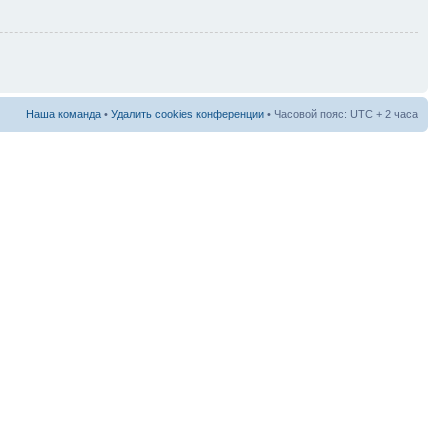
Наша команда
•
Удалить cookies конференции
• Часовой пояс: UTC + 2 часа