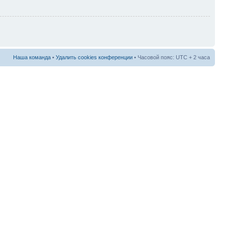
Наша команда
•
Удалить cookies конференции
• Часовой пояс: UTC + 2 часа