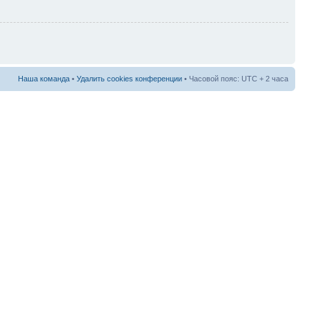
Наша команда
•
Удалить cookies конференции
• Часовой пояс: UTC + 2 часа