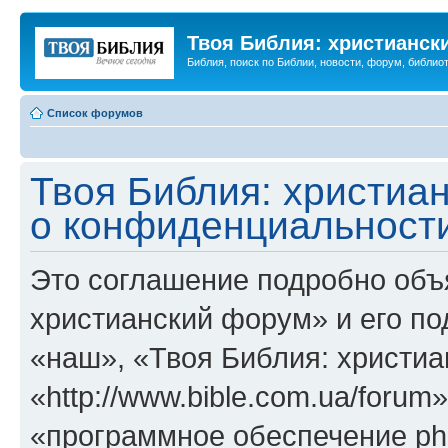
Твоя Библия: христианск
Библия, поиск по Библии, новости, форум, библиот
Список форумов
Твоя Библия: христиа
о конфиденциальност
Это соглашение подробно объя
христианский форум» и его п
«наш», «Твоя Библия: христи
«http://www.bible.com.ua/foru
«программное обеспечение ph