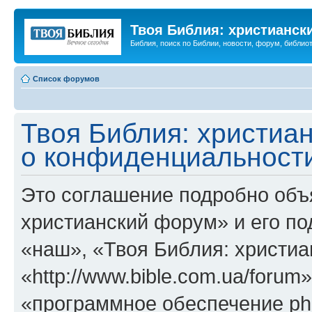
Твоя Библия: христианск
Библия, поиск по Библии, новости, форум, библиот
Список форумов
Твоя Библия: христиа
о конфиденциальност
Это соглашение подробно объя
христианский форум» и его п
«наш», «Твоя Библия: христи
«http://www.bible.com.ua/foru
«программное обеспечение ph