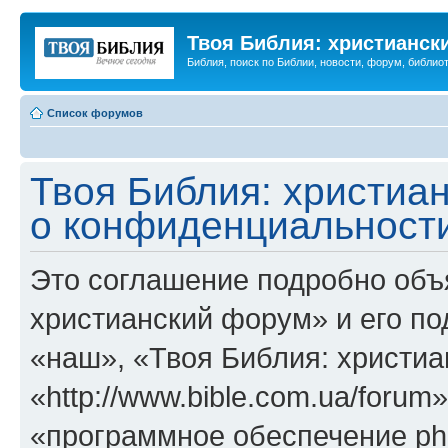
Твоя Библия: христианск
Библия, поиск по Библии, новости, форум, библиот
Список форумов
Твоя Библия: христиа
о конфиденциальност
Это соглашение подробно объя
христианский форум» и его п
«наш», «Твоя Библия: христи
«http://www.bible.com.ua/foru
«программное обеспечение ph