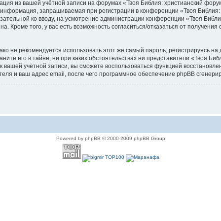
мация из вашей учётной записи на форумах «Твоя Библия: христианский фор
 информация, запрашиваемая при регистрации в конференции «Твоя Библия: 
бязательной ко вводу, на усмотрение администрации конференции «Твоя Библи
а. Кроме того, у вас есть возможность согласиться/отказаться от получен
 не рекомендуется использовать этот же самый пароль, регистрируясь на д
ните его в тайне, ни при каких обстоятельствах ни представители «Твоя Биб
ь к вашей учётной записи, вы сможете воспользоваться функцией восстанов
еля и ваш адрес email, после чего программное обеспечение phpBB сгенерир
Powered by phpBB © 2000-2009 phpBB Group