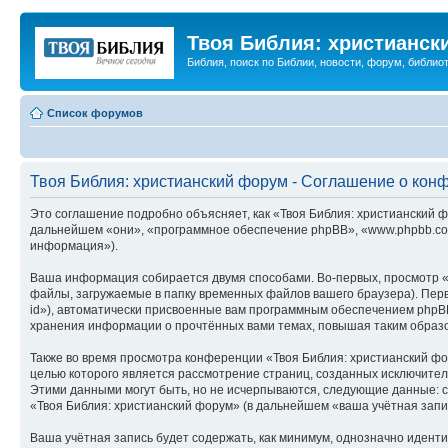
Твоя Библия: христианск
Библия, поиск по Библии, новости, форум, библиот
Список форумов
Твоя Библия: христианский форум - Соглашение о кон
Это соглашение подробно объясняет, как «Твоя Библия: христианский фо
дальнейшем «они», «программное обеспечение phpBB», «www.phpbb.com
информация»).
Ваша информация собирается двумя способами. Во-первых, просмотр «
файлы, загружаемые в папку временных файлов вашего браузера). Перв
id»), автоматически присвоенные вам программным обеспечением phpBB
хранения информации о прочтённых вами темах, повышая таким образ
Также во время просмотра конференции «Твоя Библия: христианский фо
целью которого является рассмотрение страниц, созданных исключит
Этими данными могут быть, но не исчерпываются, следующие данные: 
«Твоя Библия: христианский форум» (в дальнейшем «ваша учётная запи
Ваша учётная запись будет содержать, как минимум, однозначно идент