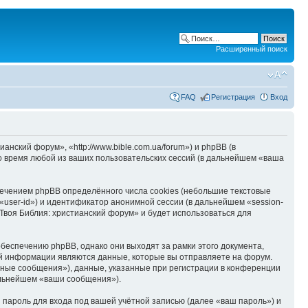
Расширенный поиск
FAQ
Регистрация
Вход
нский форум», «http://www.bible.com.ua/forum») и phpBB (в
 время любой из ваших пользовательских сессий (в дальнейшем «ваша
ечением phpBB определённого числа cookies (небольшие текстовые
user-id») и идентификатор анонимной сессии (в дальнейшем «session-
Твоя Библия: христианский форум» и будет использоваться для
беспечению phpBB, однако они выходят за рамки этого документа,
й информации являются данные, которые вы отправляете на форум.
ные сообщения»), данные, указанные при регистрации в конференции
альнейшем «ваши сообщения»).
пароль для входа под вашей учётной записью (далее «ваш пароль») и