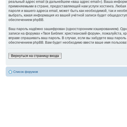
реальный адрес email (в дальнейшем «ваш адрес email»). Ваша инфор
применяемыми в стране, предоставляющей нам услуги хостинга. Любая
пароля и вашего адреса email, может быть как необходимой, так и нео
выбрать, какая информация из вашей учётной записи будет общедоступн
обеспечением phpBB.
Ваш пароль надёжно зашифрован (односторонним хэшированием). Однако
записи на форумах «Твоя Библия: христианский форум», пожалуйста, хра
вправе спрашивать ваш пароль. В случае, если вы забудете ваш парол
обеспечением phpBB. Вам будет необходимо ввести ваше имя пользоват
Вернуться на страницу входа
Список форумов