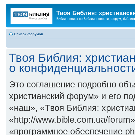
Твоя Библия: христианск
Библия, поиск по Библии, новости, форум, библиот
Список форумов
Твоя Библия: христиа
о конфиденциальност
Это соглашение подробно объя
христианский форум» и его п
«наш», «Твоя Библия: христи
«http://www.bible.com.ua/foru
«программное обеспечение ph