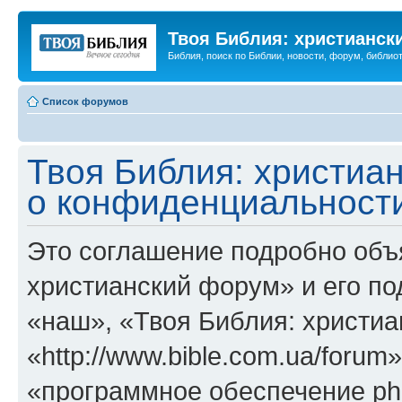
Твоя Библия: христианск
Библия, поиск по Библии, новости, форум, библиот
Список форумов
Твоя Библия: христиа
о конфиденциальност
Это соглашение подробно объя
христианский форум» и его п
«наш», «Твоя Библия: христи
«http://www.bible.com.ua/foru
«программное обеспечение ph