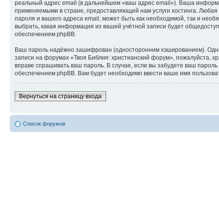
реальный адрес email (в дальнейшем «ваш адрес email»). Ваша инфор
применяемыми в стране, предоставляющей нам услуги хостинга. Любая
пароля и вашего адреса email, может быть как необходимой, так и нео
выбрать, какая информация из вашей учётной записи будет общедоступн
обеспечением phpBB.
Ваш пароль надёжно зашифрован (односторонним хэшированием). Однако
записи на форумах «Твоя Библия: христианский форум», пожалуйста, хра
вправе спрашивать ваш пароль. В случае, если вы забудете ваш парол
обеспечением phpBB. Вам будет необходимо ввести ваше имя пользоват
Вернуться на страницу входа
Список форумов