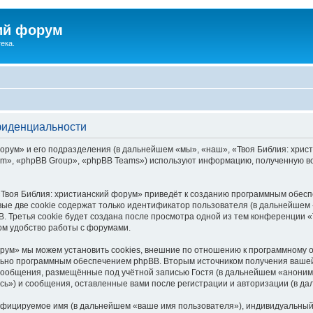
ий форум
ека.
фиденциальности
рум» и его подразделения (в дальнейшем «мы», «наш», «Твоя Библия: христиа
», «phpBB Group», «phpBB Teams») используют информацию, полученную во
Твоя Библия: христианский форум» приведёт к созданию программным обесп
ые две cookie содержат только идентификатор пользователя (в дальнейшем «
. Третья cookie будет создана после просмотра одной из тем конференции «
ом удобство работы с форумами.
рум» мы можем установить cookies, внешние по отношению к программному о
ельно программным обеспечением phpBB. Вторым источником получения ваше
сообщения, размещённые под учётной записью Гостя (в дальнейшем «аноним
сь») и сообщения, оставленные вами после регистрации и авторизации (в д
ифицируемое имя (в дальнейшем «ваше имя пользователя»), индивидуальный 