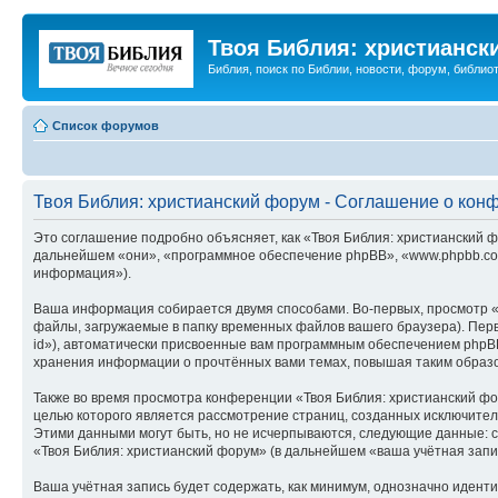
Твоя Библия: христианск
Библия, поиск по Библии, новости, форум, библиот
Список форумов
Твоя Библия: христианский форум - Соглашение о кон
Это соглашение подробно объясняет, как «Твоя Библия: христианский фо
дальнейшем «они», «программное обеспечение phpBB», «www.phpbb.com
информация»).
Ваша информация собирается двумя способами. Во-первых, просмотр «
файлы, загружаемые в папку временных файлов вашего браузера). Перв
id»), автоматически присвоенные вам программным обеспечением phpBB
хранения информации о прочтённых вами темах, повышая таким образ
Также во время просмотра конференции «Твоя Библия: христианский фо
целью которого является рассмотрение страниц, созданных исключит
Этими данными могут быть, но не исчерпываются, следующие данные: 
«Твоя Библия: христианский форум» (в дальнейшем «ваша учётная запи
Ваша учётная запись будет содержать, как минимум, однозначно идент