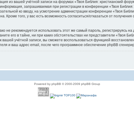
мация из вашей учётной записи на форумах «Твоя Библия: христианский фор
 информация, запрашиваемая при регистрации в конференции «Твоя Библия: 
бязательной ко вводу, на усмотрение администрации конференции «Твоя Библи
а. Кроме того, у вас есть возможность согласиться/отказаться от получен
 не рекомендуется использовать этот же самый пароль, регистрируясь на д
ните его в тайне, ни при каких обстоятельствах ни представители «Твоя Биб
ь к вашей учётной записи, вы сможете воспользоваться функцией восстанов
еля и ваш адрес email, после чего программное обеспечение phpBB сгенерир
Powered by phpBB © 2000-2009 phpBB Group