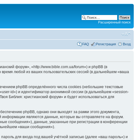
Расширенный поиск
FAQ
Регистрация
Вход
нский форум», «http://www.bible.com.ua/forum») и phpBB (в
 время любой из ваших пользовательских сессий (в дальнейшем «ваша
ечением phpBB определённого числа cookies (небольшие текстовые
user-id») и идентификатор анонимной сессии (в дальнейшем «session-
Твоя Библия: христианский форум» и будет использоваться для
беспечению phpBB, однако они выходят за рамки этого документа,
й информации являются данные, которые вы отправляете на форум.
ные сообщения»), данные, указанные при регистрации в конференции
альнейшем «ваши сообщения»).
пароль для входа под вашей учётной записью (далее «ваш пароль») и