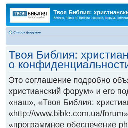
Твоя Библия: христианск
Библия, поиск по Библии, новости, форум, библиот
Список форумов
Твоя Библия: христиа
о конфиденциальност
Это соглашение подробно объя
христианский форум» и его п
«наш», «Твоя Библия: христи
«http://www.bible.com.ua/foru
«программное обеспечение ph