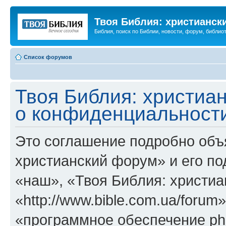
Твоя Библия: христианск
Библия, поиск по Библии, новости, форум, библиот
Список форумов
Твоя Библия: христиа
о конфиденциальност
Это соглашение подробно объя
христианский форум» и его п
«наш», «Твоя Библия: христи
«http://www.bible.com.ua/foru
«программное обеспечение ph