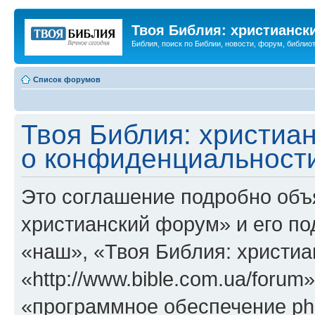
Твоя Библия: христианск
Библия, поиск по Библии, новости, форум, библиот
Список форумов
Твоя Библия: христиа
о конфиденциальност
Это соглашение подробно объя
христианский форум» и его п
«наш», «Твоя Библия: христи
«http://www.bible.com.ua/foru
«программное обеспечение ph