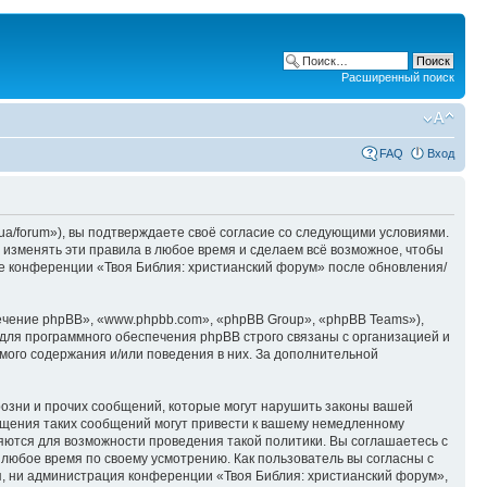
Расширенный поиск
FAQ
Вход
ua/forum»), вы подтверждаете своё согласие со следующими условиями.
 изменять эти правила в любое время и сделаем всё возможное, чтобы
ие конференции «Твоя Библия: христианский форум» после обновления/
чение phpBB», «www.phpbb.com», «phpBB Group», «phpBB Teams»),
для программного обеспечения phpBB строго связаны с организацией и
мого содержания и/или поведения в них. За дополнительной
озни и прочих сообщений, которые могут нарушить законы вашей
ещения таких сообщений могут привести к вашему немедленному
няются для возможности проведения такой политики. Вы соглашаетесь с
 любое время по своему усмотрению. Как пользователь вы согласны с
я, ни администрация конференции «Твоя Библия: христианский форум»,