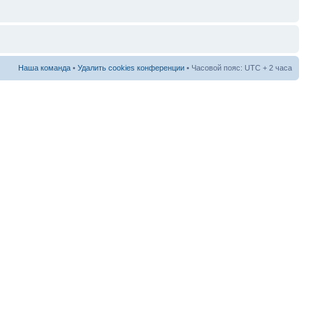
Наша команда
•
Удалить cookies конференции
• Часовой пояс: UTC + 2 часа