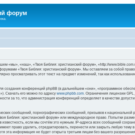
ий форум
ека.
ем «мы», «наш», «Твоя Библия: христианский форум», «http://www.bible.com.
ь форумами «Твоя Библия: христианский форум». Мы оставляем за собой право
лярно просматривать этот текст на предмет изменений, так как использован
я создания конференций phpBB (в дальнейшем «они», «программное обеспе
»). Скачать его можно по адресу
www.phpbb.com
. Ограничения лицензии GPL 
ности за то, что администрация конференций определяет в качестве допусти
ческих сообщений, порнографических сообщений, призывов к национальной р
«Твоя Библия: христианский форум» или международное право. Попытки разм
 известность, если мы сочтём это нужным. IP-адреса всех сообщений сохра
меют право удалить, отредактировать, перенести или закрыть любую тему в
Хотя эта информация не будет открыта третьим лицам без вашего разрешени