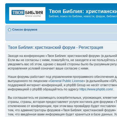
Твоя Библия: христианск
Библия, поиск по Библии, новости, форум, библиот
Список форумов
Твоя Библия: христианский форум - Регистрация
Заходя на конференцию «Твоя Библия: христианский форум» (в дальнейш
Если вы не согласны с ними, пожалуйста, не заходите и не пользуйтес
уведомить вас об этом, однако с вашей стороны было бы разумным регу
исправления условий означает ваше согласие с ними.
Наши форумы работают под управлением программного обеспечения дл
выпущенного по лицензии «
General Public License
» (в дальнейшем «GPL
поддержкой интернет-конференций, и phpBB Group не несёт ответствен
информацией о phpBB обращайтесь по адресу
https://www.phpbb.com/
.
Вы соглашаетесь не размещать оскорбительных, угрожающих, клеветни
страны, страны, которая предоставляет услуги хостинга для форумов 
отключению от конференции, при этом ваш провайдер будет поставлен в
тем, что администраторы форумов «Твоя Библия: христианский форум» и
тем, что введённая вами информация будет храниться в базе данных. 