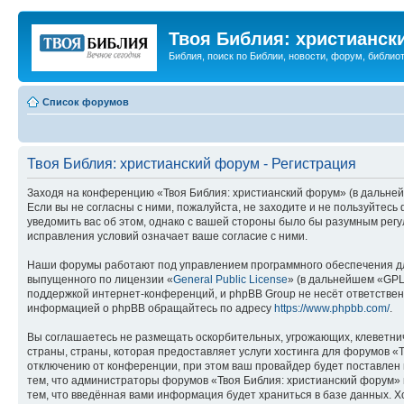
Твоя Библия: христианск
Библия, поиск по Библии, новости, форум, библиот
Список форумов
Твоя Библия: христианский форум - Регистрация
Заходя на конференцию «Твоя Библия: христианский форум» (в дальнейш
Если вы не согласны с ними, пожалуйста, не заходите и не пользуйтес
уведомить вас об этом, однако с вашей стороны было бы разумным регу
исправления условий означает ваше согласие с ними.
Наши форумы работают под управлением программного обеспечения дл
выпущенного по лицензии «
General Public License
» (в дальнейшем «GPL
поддержкой интернет-конференций, и phpBB Group не несёт ответствен
информацией о phpBB обращайтесь по адресу
https://www.phpbb.com/
.
Вы соглашаетесь не размещать оскорбительных, угрожающих, клеветни
страны, страны, которая предоставляет услуги хостинга для форумов 
отключению от конференции, при этом ваш провайдер будет поставлен в
тем, что администраторы форумов «Твоя Библия: христианский форум» и
тем, что введённая вами информация будет храниться в базе данных. 