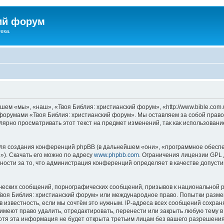
ий форум
ека.
ем «мы», «наш», «Твоя Библия: христианский форум», «http://www.bible.com.
ь форумами «Твоя Библия: христианский форум». Мы оставляем за собой право
лярно просматривать этот текст на предмет изменений, так как использован
я создания конференций phpBB (в дальнейшем «они», «программное обеспе
»). Скачать его можно по адресу
www.phpbb.com
. Ограничения лицензии GPL 
ности за то, что администрация конференций определяет в качестве допусти
ческих сообщений, порнографических сообщений, призывов к национальной р
«Твоя Библия: христианский форум» или международное право. Попытки разм
 известность, если мы сочтём это нужным. IP-адреса всех сообщений сохра
меют право удалить, отредактировать, перенести или закрыть любую тему в
Хотя эта информация не будет открыта третьим лицам без вашего разрешени