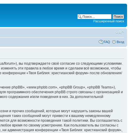
Расширенный поиск
FAQ
Вход
ua/forum»), вы подтверждаете своё согласие со следующими условиями.
 изменять эти правила в любое время и сделаем всё возможное, чтобы
ие конференции «Твоя Библия: христианский форум» после обновления/
чение phpBB», «www.phpbb.com», «phpBB Group», «phpBB Teams»),
для программного обеспечения phpBB строго связаны с организацией и
мого содержания и/или поведения в них. За дополнительной
озни и прочих сообщений, которые могут нарушить законы вашей
ещения таких сообщений могут привести к вашему немедленному
няются для возможности проведения такой политики. Вы соглашаетесь с
 любое время по своему усмотрению. Как пользователь вы согласны с
я, ни администрация конференции «Твоя Библия: христианский форум»,