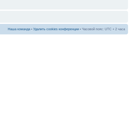
Наша команда
•
Удалить cookies конференции
• Часовой пояс: UTC + 2 часа