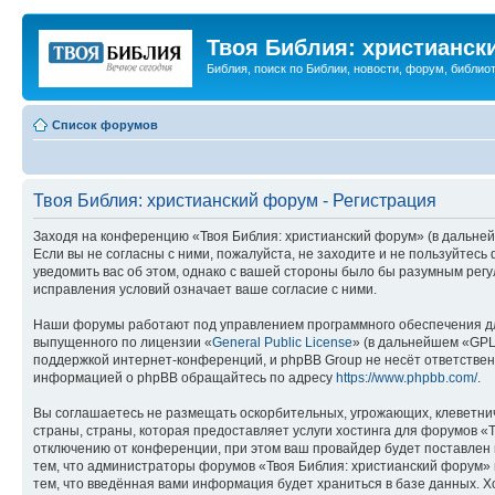
Твоя Библия: христианск
Библия, поиск по Библии, новости, форум, библиот
Список форумов
Твоя Библия: христианский форум - Регистрация
Заходя на конференцию «Твоя Библия: христианский форум» (в дальнейш
Если вы не согласны с ними, пожалуйста, не заходите и не пользуйтес
уведомить вас об этом, однако с вашей стороны было бы разумным регу
исправления условий означает ваше согласие с ними.
Наши форумы работают под управлением программного обеспечения дл
выпущенного по лицензии «
General Public License
» (в дальнейшем «GPL
поддержкой интернет-конференций, и phpBB Group не несёт ответствен
информацией о phpBB обращайтесь по адресу
https://www.phpbb.com/
.
Вы соглашаетесь не размещать оскорбительных, угрожающих, клеветни
страны, страны, которая предоставляет услуги хостинга для форумов 
отключению от конференции, при этом ваш провайдер будет поставлен в
тем, что администраторы форумов «Твоя Библия: христианский форум» и
тем, что введённая вами информация будет храниться в базе данных. 