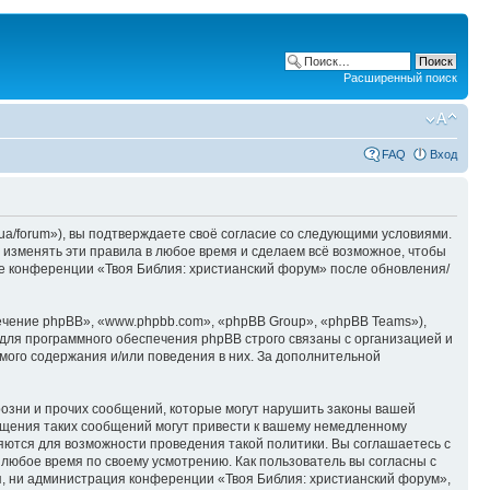
Расширенный поиск
FAQ
Вход
ua/forum»), вы подтверждаете своё согласие со следующими условиями.
 изменять эти правила в любое время и сделаем всё возможное, чтобы
ие конференции «Твоя Библия: христианский форум» после обновления/
чение phpBB», «www.phpbb.com», «phpBB Group», «phpBB Teams»),
для программного обеспечения phpBB строго связаны с организацией и
мого содержания и/или поведения в них. За дополнительной
озни и прочих сообщений, которые могут нарушить законы вашей
ещения таких сообщений могут привести к вашему немедленному
няются для возможности проведения такой политики. Вы соглашаетесь с
 любое время по своему усмотрению. Как пользователь вы согласны с
я, ни администрация конференции «Твоя Библия: христианский форум»,