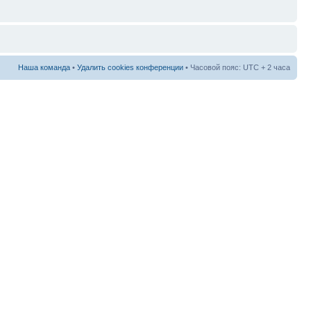
Наша команда
•
Удалить cookies конференции
• Часовой пояс: UTC + 2 часа