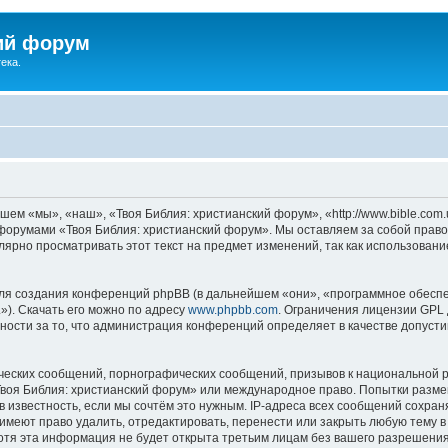
ий форум
ека.
ем «мы», «наш», «Твоя Библия: христианский форум», «http://www.bible.com.
ь форумами «Твоя Библия: христианский форум». Мы оставляем за собой право
лярно просматривать этот текст на предмет изменений, так как использован
я создания конференций phpBB (в дальнейшем «они», «программное обеспе
»). Скачать его можно по адресу
www.phpbb.com
. Ограничения лицензии GPL 
ности за то, что администрация конференций определяет в качестве допусти
ческих сообщений, порнографических сообщений, призывов к национальной р
«Твоя Библия: христианский форум» или международное право. Попытки разм
 известность, если мы сочтём это нужным. IP-адреса всех сообщений сохра
меют право удалить, отредактировать, перенести или закрыть любую тему в
Хотя эта информация не будет открыта третьим лицам без вашего разрешени