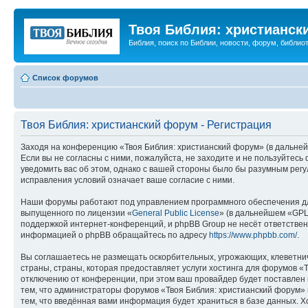
Твоя Библия: христианск
Библия, поиск по Библии, новости, форум, библиот
Список форумов
Твоя Библия: христианский форум - Регистрация
Заходя на конференцию «Твоя Библия: христианский форум» (в дальнейш
Если вы не согласны с ними, пожалуйста, не заходите и не пользуйтес
уведомить вас об этом, однако с вашей стороны было бы разумным регу
исправления условий означает ваше согласие с ними.
Наши форумы работают под управлением программного обеспечения дл
выпущенного по лицензии «
General Public License
» (в дальнейшем «GPL
поддержкой интернет-конференций, и phpBB Group не несёт ответствен
информацией о phpBB обращайтесь по адресу
https://www.phpbb.com/
.
Вы соглашаетесь не размещать оскорбительных, угрожающих, клеветни
страны, страны, которая предоставляет услуги хостинга для форумов 
отключению от конференции, при этом ваш провайдер будет поставлен в
тем, что администраторы форумов «Твоя Библия: христианский форум» и
тем, что введённая вами информация будет храниться в базе данных. 