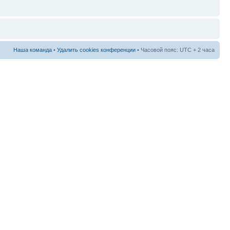
Наша команда
•
Удалить cookies конференции
• Часовой пояс: UTC + 2 часа