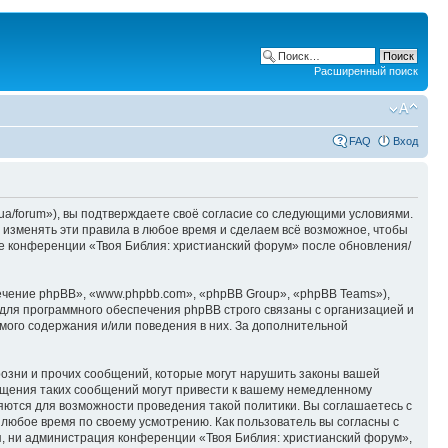
Расширенный поиск
FAQ
Вход
ua/forum»), вы подтверждаете своё согласие со следующими условиями.
 изменять эти правила в любое время и сделаем всё возможное, чтобы
ие конференции «Твоя Библия: христианский форум» после обновления/
чение phpBB», «www.phpbb.com», «phpBB Group», «phpBB Teams»),
для программного обеспечения phpBB строго связаны с организацией и
мого содержания и/или поведения в них. За дополнительной
озни и прочих сообщений, которые могут нарушить законы вашей
ещения таких сообщений могут привести к вашему немедленному
няются для возможности проведения такой политики. Вы соглашаетесь с
 любое время по своему усмотрению. Как пользователь вы согласны с
я, ни администрация конференции «Твоя Библия: христианский форум»,