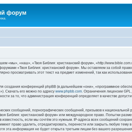
ий форум
ека.
ем «мы», «наш», «Твоя Библия: христианский форум», «http://www.bible.com.
ь форумами «Твоя Библия: христианский форум». Мы оставляем за собой право
лярно просматривать этот текст на предмет изменений, так как использован
я создания конференций phpBB (в дальнейшем «они», «программное обеспе
»). Скачать его можно по адресу
www.phpbb.com
. Ограничения лицензии GPL 
ности за то, что администрация конференций определяет в качестве допусти
ческих сообщений, порнографических сообщений, призывов к национальной р
«Твоя Библия: христианский форум» или международное право. Попытки разм
 известность, если мы сочтём это нужным. IP-адреса всех сообщений сохра
меют право удалить, отредактировать, перенести или закрыть любую тему в
Хотя эта информация не будет открыта третьим лицам без вашего разрешени