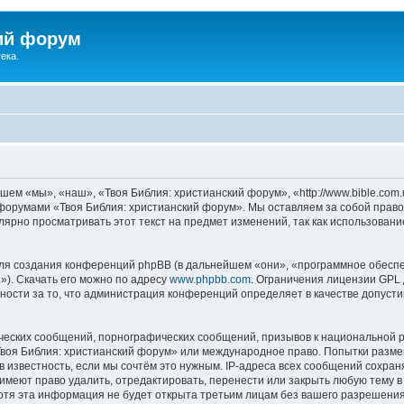
ий форум
ека.
ем «мы», «наш», «Твоя Библия: христианский форум», «http://www.bible.com.
ь форумами «Твоя Библия: христианский форум». Мы оставляем за собой право
лярно просматривать этот текст на предмет изменений, так как использован
я создания конференций phpBB (в дальнейшем «они», «программное обеспе
»). Скачать его можно по адресу
www.phpbb.com
. Ограничения лицензии GPL 
ности за то, что администрация конференций определяет в качестве допусти
ческих сообщений, порнографических сообщений, призывов к национальной р
«Твоя Библия: христианский форум» или международное право. Попытки разм
 известность, если мы сочтём это нужным. IP-адреса всех сообщений сохра
меют право удалить, отредактировать, перенести или закрыть любую тему в
Хотя эта информация не будет открыта третьим лицам без вашего разрешени