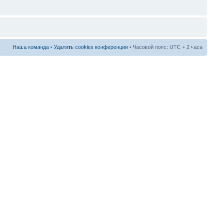
Наша команда
•
Удалить cookies конференции
• Часовой пояс: UTC + 2 часа