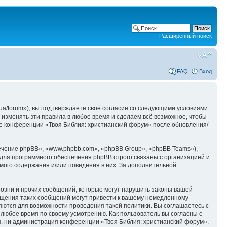
Расширенный поиск
FAQ
Вход
ua/forum»), вы подтверждаете своё согласие со следующими условиями.
 изменять эти правила в любое время и сделаем всё возможное, чтобы
ие конференции «Твоя Библия: христианский форум» после обновления/
чение phpBB», «www.phpbb.com», «phpBB Group», «phpBB Teams»),
для программного обеспечения phpBB строго связаны с организацией и
мого содержания и/или поведения в них. За дополнительной
озни и прочих сообщений, которые могут нарушить законы вашей
ещения таких сообщений могут привести к вашему немедленному
няются для возможности проведения такой политики. Вы соглашаетесь с
 любое время по своему усмотрению. Как пользователь вы согласны с
я, ни администрация конференции «Твоя Библия: христианский форум»,