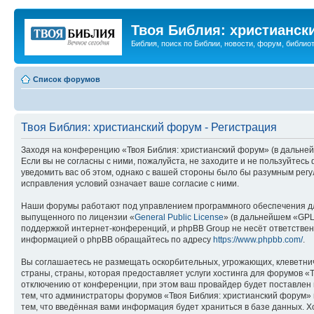
Твоя Библия: христианск
Библия, поиск по Библии, новости, форум, библиот
Список форумов
Твоя Библия: христианский форум - Регистрация
Заходя на конференцию «Твоя Библия: христианский форум» (в дальнейш
Если вы не согласны с ними, пожалуйста, не заходите и не пользуйтес
уведомить вас об этом, однако с вашей стороны было бы разумным регу
исправления условий означает ваше согласие с ними.
Наши форумы работают под управлением программного обеспечения дл
выпущенного по лицензии «
General Public License
» (в дальнейшем «GPL
поддержкой интернет-конференций, и phpBB Group не несёт ответствен
информацией о phpBB обращайтесь по адресу
https://www.phpbb.com/
.
Вы соглашаетесь не размещать оскорбительных, угрожающих, клеветни
страны, страны, которая предоставляет услуги хостинга для форумов 
отключению от конференции, при этом ваш провайдер будет поставлен в
тем, что администраторы форумов «Твоя Библия: христианский форум» и
тем, что введённая вами информация будет храниться в базе данных. 