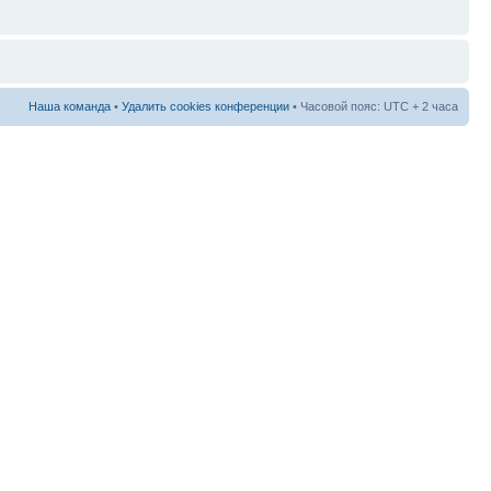
Наша команда
•
Удалить cookies конференции
• Часовой пояс: UTC + 2 часа