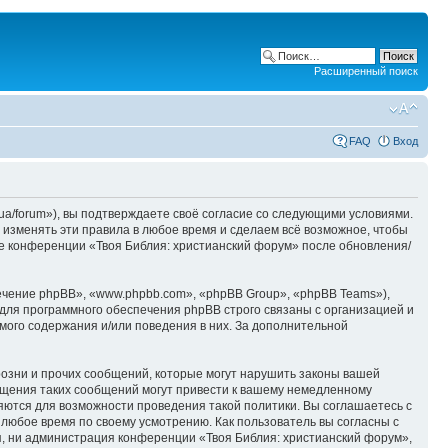
Расширенный поиск
FAQ
Вход
ua/forum»), вы подтверждаете своё согласие со следующими условиями.
 изменять эти правила в любое время и сделаем всё возможное, чтобы
ие конференции «Твоя Библия: христианский форум» после обновления/
чение phpBB», «www.phpbb.com», «phpBB Group», «phpBB Teams»),
для программного обеспечения phpBB строго связаны с организацией и
мого содержания и/или поведения в них. За дополнительной
озни и прочих сообщений, которые могут нарушить законы вашей
ещения таких сообщений могут привести к вашему немедленному
няются для возможности проведения такой политики. Вы соглашаетесь с
 любое время по своему усмотрению. Как пользователь вы согласны с
я, ни администрация конференции «Твоя Библия: христианский форум»,