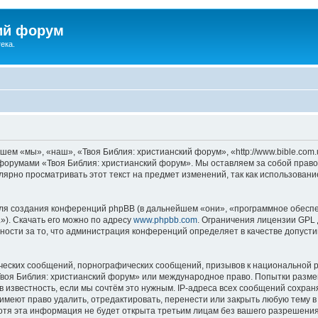
ий форум
ека.
ем «мы», «наш», «Твоя Библия: христианский форум», «http://www.bible.com.
ь форумами «Твоя Библия: христианский форум». Мы оставляем за собой право
лярно просматривать этот текст на предмет изменений, так как использован
я создания конференций phpBB (в дальнейшем «они», «программное обеспе
»). Скачать его можно по адресу
www.phpbb.com
. Ограничения лицензии GPL 
ности за то, что администрация конференций определяет в качестве допусти
ческих сообщений, порнографических сообщений, призывов к национальной р
«Твоя Библия: христианский форум» или международное право. Попытки разм
 известность, если мы сочтём это нужным. IP-адреса всех сообщений сохра
меют право удалить, отредактировать, перенести или закрыть любую тему в
Хотя эта информация не будет открыта третьим лицам без вашего разрешени