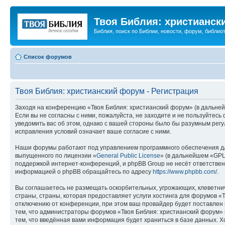
Твоя Библия: христианск
Библия, поиск по Библии, новости, форум, библиот
Список форумов
Твоя Библия: христианский форум - Регистрация
Заходя на конференцию «Твоя Библия: христианский форум» (в дальнейш
Если вы не согласны с ними, пожалуйста, не заходите и не пользуйтес
уведомить вас об этом, однако с вашей стороны было бы разумным регу
исправления условий означает ваше согласие с ними.
Наши форумы работают под управлением программного обеспечения дл
выпущенного по лицензии «
General Public License
» (в дальнейшем «GPL
поддержкой интернет-конференций, и phpBB Group не несёт ответствен
информацией о phpBB обращайтесь по адресу
https://www.phpbb.com/
.
Вы соглашаетесь не размещать оскорбительных, угрожающих, клеветни
страны, страны, которая предоставляет услуги хостинга для форумов 
отключению от конференции, при этом ваш провайдер будет поставлен в
тем, что администраторы форумов «Твоя Библия: христианский форум» и
тем, что введённая вами информация будет храниться в базе данных. 