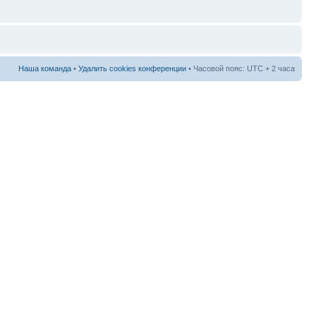
Наша команда
•
Удалить cookies конференции
• Часовой пояс: UTC + 2 часа