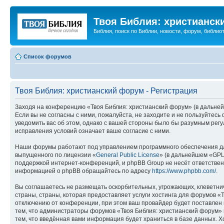
Твоя Библия: христианск
Библия, поиск по Библии, новости, форум, библиот
Список форумов
Твоя Библия: христианский форум - Регистрация
Заходя на конференцию «Твоя Библия: христианский форум» (в дальнейш
Если вы не согласны с ними, пожалуйста, не заходите и не пользуйтес
уведомить вас об этом, однако с вашей стороны было бы разумным регу
исправления условий означает ваше согласие с ними.
Наши форумы работают под управлением программного обеспечения дл
выпущенного по лицензии «
General Public License
» (в дальнейшем «GPL
поддержкой интернет-конференций, и phpBB Group не несёт ответствен
информацией о phpBB обращайтесь по адресу
https://www.phpbb.com/
.
Вы соглашаетесь не размещать оскорбительных, угрожающих, клеветни
страны, страны, которая предоставляет услуги хостинга для форумов 
отключению от конференции, при этом ваш провайдер будет поставлен в
тем, что администраторы форумов «Твоя Библия: христианский форум» и
тем, что введённая вами информация будет храниться в базе данных. 