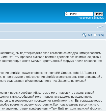
Расширенный поиск
FAQ
Вход
ua/forum»), вы подтверждаете своё согласие со следующими условиями.
 изменять эти правила в любое время и сделаем всё возможное, чтобы
ие конференции «Твоя Библия: христианский форум» после обновления/
чение phpBB», «www.phpbb.com», «phpBB Group», «phpBB Teams»),
для программного обеспечения phpBB строго связаны с организацией и
мого содержания и/или поведения в них. За дополнительной
озни и прочих сообщений, которые могут нарушить законы вашей
ещения таких сообщений могут привести к вашему немедленному
няются для возможности проведения такой политики. Вы соглашаетесь с
 любое время по своему усмотрению. Как пользователь вы согласны с
я, ни администрация конференции «Твоя Библия: христианский форум»,