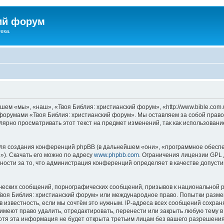
ий форум
ека.
ем «мы», «наш», «Твоя Библия: христианский форум», «http://www.bible.com.
ь форумами «Твоя Библия: христианский форум». Мы оставляем за собой право
лярно просматривать этот текст на предмет изменений, так как использован
я создания конференций phpBB (в дальнейшем «они», «программное обеспе
»). Скачать его можно по адресу
www.phpbb.com
. Ограничения лицензии GPL 
ности за то, что администрация конференций определяет в качестве допусти
ческих сообщений, порнографических сообщений, призывов к национальной р
«Твоя Библия: христианский форум» или международное право. Попытки разм
 известность, если мы сочтём это нужным. IP-адреса всех сообщений сохра
меют право удалить, отредактировать, перенести или закрыть любую тему в
Хотя эта информация не будет открыта третьим лицам без вашего разрешени