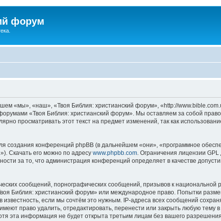
ий форум
ека.
ем «мы», «наш», «Твоя Библия: христианский форум», «http://www.bible.com.
ь форумами «Твоя Библия: христианский форум». Мы оставляем за собой право
лярно просматривать этот текст на предмет изменений, так как использован
я создания конференций phpBB (в дальнейшем «они», «программное обеспе
»). Скачать его можно по адресу
www.phpbb.com
. Ограничения лицензии GPL 
ности за то, что администрация конференций определяет в качестве допусти
ческих сообщений, порнографических сообщений, призывов к национальной р
«Твоя Библия: христианский форум» или международное право. Попытки разм
 известность, если мы сочтём это нужным. IP-адреса всех сообщений сохра
меют право удалить, отредактировать, перенести или закрыть любую тему в
Хотя эта информация не будет открыта третьим лицам без вашего разрешени