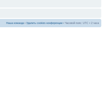
Наша команда
•
Удалить cookies конференции
• Часовой пояс: UTC + 2 часа