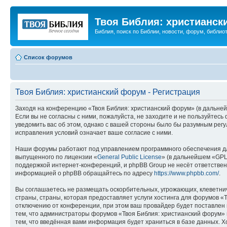
Твоя Библия: христианск
Библия, поиск по Библии, новости, форум, библиот
Список форумов
Твоя Библия: христианский форум - Регистрация
Заходя на конференцию «Твоя Библия: христианский форум» (в дальнейш
Если вы не согласны с ними, пожалуйста, не заходите и не пользуйтес
уведомить вас об этом, однако с вашей стороны было бы разумным регу
исправления условий означает ваше согласие с ними.
Наши форумы работают под управлением программного обеспечения дл
выпущенного по лицензии «
General Public License
» (в дальнейшем «GPL
поддержкой интернет-конференций, и phpBB Group не несёт ответствен
информацией о phpBB обращайтесь по адресу
https://www.phpbb.com/
.
Вы соглашаетесь не размещать оскорбительных, угрожающих, клеветни
страны, страны, которая предоставляет услуги хостинга для форумов 
отключению от конференции, при этом ваш провайдер будет поставлен в
тем, что администраторы форумов «Твоя Библия: христианский форум» и
тем, что введённая вами информация будет храниться в базе данных. 