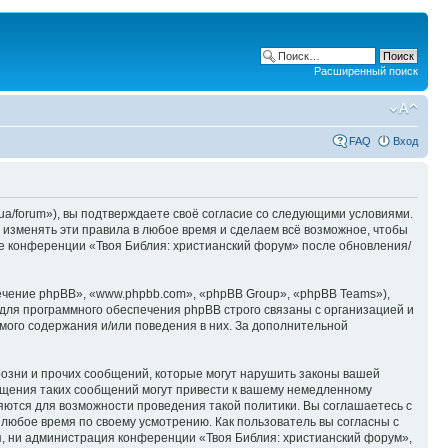
Расширенный поиск
FAQ
Вход
ua/forum»), вы подтверждаете своё согласие со следующими условиями.
 изменять эти правила в любое время и сделаем всё возможное, чтобы
ие конференции «Твоя Библия: христианский форум» после обновления/
чение phpBB», «www.phpbb.com», «phpBB Group», «phpBB Teams»),
для программного обеспечения phpBB строго связаны с организацией и
мого содержания и/или поведения в них. За дополнительной
озни и прочих сообщений, которые могут нарушить законы вашей
ещения таких сообщений могут привести к вашему немедленному
няются для возможности проведения такой политики. Вы соглашаетесь с
 любое время по своему усмотрению. Как пользователь вы согласны с
я, ни администрация конференции «Твоя Библия: христианский форум»,