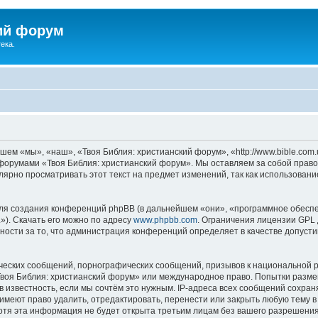
ий форум
ека.
ем «мы», «наш», «Твоя Библия: христианский форум», «http://www.bible.com.
ь форумами «Твоя Библия: христианский форум». Мы оставляем за собой право
лярно просматривать этот текст на предмет изменений, так как использован
я создания конференций phpBB (в дальнейшем «они», «программное обеспе
»). Скачать его можно по адресу
www.phpbb.com
. Ограничения лицензии GPL 
ности за то, что администрация конференций определяет в качестве допусти
ческих сообщений, порнографических сообщений, призывов к национальной р
«Твоя Библия: христианский форум» или международное право. Попытки разм
 известность, если мы сочтём это нужным. IP-адреса всех сообщений сохра
меют право удалить, отредактировать, перенести или закрыть любую тему в
Хотя эта информация не будет открыта третьим лицам без вашего разрешени