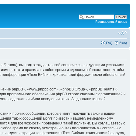
Расширенный поиск
FAQ
Вход
ua/forum»), вы подтверждаете своё согласие со следующими условиями.
 изменять эти правила в любое время и сделаем всё возможное, чтобы
ие конференции «Твоя Библия: христианский форум» после обновления/
чение phpBB», «www.phpbb.com», «phpBB Group», «phpBB Teams»),
для программного обеспечения phpBB строго связаны с организацией и
мого содержания и/или поведения в них. За дополнительной
озни и прочих сообщений, которые могут нарушить законы вашей
ещения таких сообщений могут привести к вашему немедленному
няются для возможности проведения такой политики. Вы соглашаетесь с
 любое время по своему усмотрению. Как пользователь вы согласны с
я, ни администрация конференции «Твоя Библия: христианский форум»,