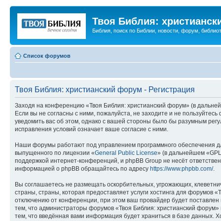
Твоя Библия: христианск
Библия, поиск по Библии, новости, форум, библиот
Список форумов
Твоя Библия: христианский форум - Регистрация
Заходя на конференцию «Твоя Библия: христианский форум» (в дальнейш
Если вы не согласны с ними, пожалуйста, не заходите и не пользуйтес
уведомить вас об этом, однако с вашей стороны было бы разумным регу
исправления условий означает ваше согласие с ними.
Наши форумы работают под управлением программного обеспечения дл
выпущенного по лицензии «
General Public License
» (в дальнейшем «GPL
поддержкой интернет-конференций, и phpBB Group не несёт ответствен
информацией о phpBB обращайтесь по адресу
https://www.phpbb.com/
.
Вы соглашаетесь не размещать оскорбительных, угрожающих, клеветни
страны, страны, которая предоставляет услуги хостинга для форумов 
отключению от конференции, при этом ваш провайдер будет поставлен в
тем, что администраторы форумов «Твоя Библия: христианский форум» и
тем, что введённая вами информация будет храниться в базе данных. 