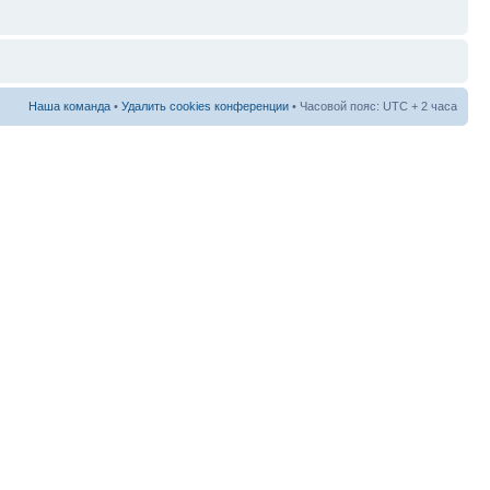
Наша команда
•
Удалить cookies конференции
• Часовой пояс: UTC + 2 часа