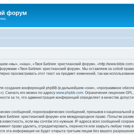
ий форум
ека.
ем «мы», «наш», «Твоя Библия: христианский форум», «http://www.bible.com.
ь форумами «Твоя Библия: христианский форум». Мы оставляем за собой право
лярно просматривать этот текст на предмет изменений, так как использован
я создания конференций phpBB (в дальнейшем «они», «программное обеспе
»). Скачать его можно по адресу
www.phpbb.com
. Ограничения лицензии GPL 
ности за то, что администрация конференций определяет в качестве допусти
ческих сообщений, порнографических сообщений, призывов к национальной р
«Твоя Библия: христианский форум» или международное право. Попытки разм
 известность, если мы сочтём это нужным. IP-адреса всех сообщений сохра
меют право удалить, отредактировать, перенести или закрыть любую тему в
Хотя эта информация не будет открыта третьим лицам без вашего разрешени