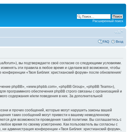
Расширенный поиск
FAQ
Вход
ua/forum»), вы подтверждаете своё согласие со следующими условиями.
 изменять эти правила в любое время и сделаем всё возможное, чтобы
ие конференции «Твоя Библия: христианский форум» после обновления/
чение phpBB», «www.phpbb.com», «phpBB Group», «phpBB Teams»),
для программного обеспечения phpBB строго связаны с организацией и
мого содержания и/или поведения в них. За дополнительной
озни и прочих сообщений, которые могут нарушить законы вашей
ещения таких сообщений могут привести к вашему немедленному
няются для возможности проведения такой политики. Вы соглашаетесь с
 любое время по своему усмотрению. Как пользователь вы согласны с
я, ни администрация конференции «Твоя Библия: христианский форум»,