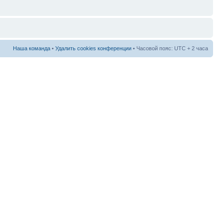
Наша команда
•
Удалить cookies конференции
• Часовой пояс: UTC + 2 часа