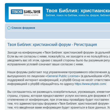
Твоя Библия: христианск
Библия, поиск по Библии, новости, форум, библиот
Список форумов
Твоя Библия: христианский форум - Регистрация
Заходя на конференцию «Твоя Библия: христианский форум» (в дальнейш
Если вы не согласны с ними, пожалуйста, не заходите и не пользуйтес
уведомить вас об этом, однако с вашей стороны было бы разумным регу
исправления условий означает ваше согласие с ними.
Наши форумы работают под управлением программного обеспечения дл
выпущенного по лицензии «
General Public License
» (в дальнейшем «GPL
поддержкой интернет-конференций, и phpBB Group не несёт ответствен
информацией о phpBB обращайтесь по адресу
https://www.phpbb.com/
.
Вы соглашаетесь не размещать оскорбительных, угрожающих, клеветни
страны, страны, которая предоставляет услуги хостинга для форумов 
отключению от конференции, при этом ваш провайдер будет поставлен в
тем, что администраторы форумов «Твоя Библия: христианский форум» и
тем, что введённая вами информация будет храниться в базе данных. 