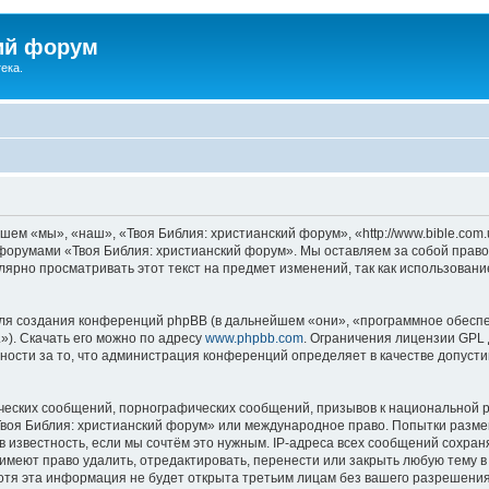
ий форум
ека.
ем «мы», «наш», «Твоя Библия: христианский форум», «http://www.bible.com.
ь форумами «Твоя Библия: христианский форум». Мы оставляем за собой право
лярно просматривать этот текст на предмет изменений, так как использован
я создания конференций phpBB (в дальнейшем «они», «программное обеспе
»). Скачать его можно по адресу
www.phpbb.com
. Ограничения лицензии GPL 
ности за то, что администрация конференций определяет в качестве допусти
ческих сообщений, порнографических сообщений, призывов к национальной р
«Твоя Библия: христианский форум» или международное право. Попытки разм
 известность, если мы сочтём это нужным. IP-адреса всех сообщений сохра
меют право удалить, отредактировать, перенести или закрыть любую тему в
Хотя эта информация не будет открыта третьим лицам без вашего разрешени