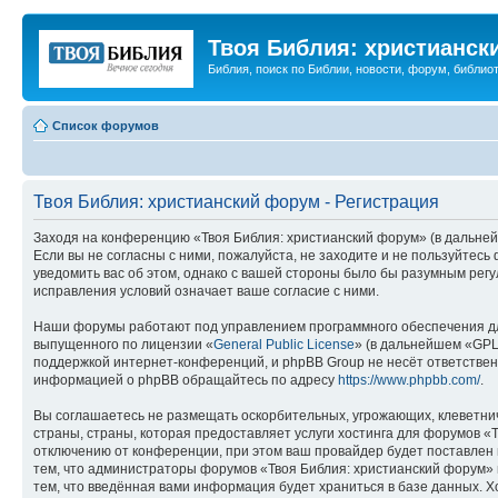
Твоя Библия: христианск
Библия, поиск по Библии, новости, форум, библиот
Список форумов
Твоя Библия: христианский форум - Регистрация
Заходя на конференцию «Твоя Библия: христианский форум» (в дальнейш
Если вы не согласны с ними, пожалуйста, не заходите и не пользуйтес
уведомить вас об этом, однако с вашей стороны было бы разумным регу
исправления условий означает ваше согласие с ними.
Наши форумы работают под управлением программного обеспечения дл
выпущенного по лицензии «
General Public License
» (в дальнейшем «GPL
поддержкой интернет-конференций, и phpBB Group не несёт ответствен
информацией о phpBB обращайтесь по адресу
https://www.phpbb.com/
.
Вы соглашаетесь не размещать оскорбительных, угрожающих, клеветни
страны, страны, которая предоставляет услуги хостинга для форумов 
отключению от конференции, при этом ваш провайдер будет поставлен в
тем, что администраторы форумов «Твоя Библия: христианский форум» и
тем, что введённая вами информация будет храниться в базе данных. 