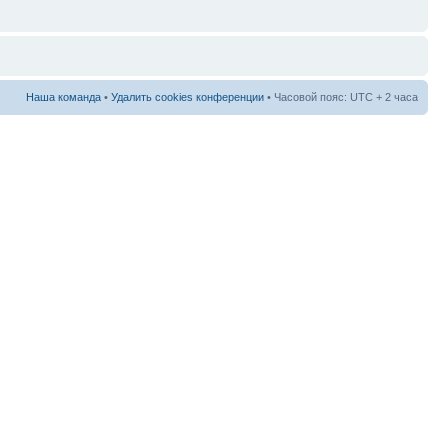
Наша команда
•
Удалить cookies конференции
• Часовой пояс: UTC + 2 часа