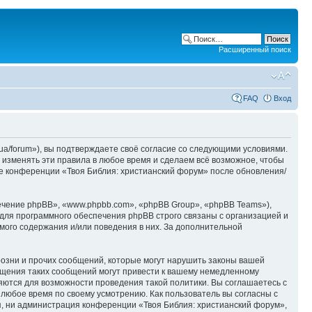
Расширенный поиск
FAQ
Вход
ua/forum»), вы подтверждаете своё согласие со следующими условиями.
 изменять эти правила в любое время и сделаем всё возможное, чтобы
ие конференции «Твоя Библия: христианский форум» после обновления/
чение phpBB», «www.phpbb.com», «phpBB Group», «phpBB Teams»),
для программного обеспечения phpBB строго связаны с организацией и
мого содержания и/или поведения в них. За дополнительной
озни и прочих сообщений, которые могут нарушить законы вашей
ещения таких сообщений могут привести к вашему немедленному
няются для возможности проведения такой политики. Вы соглашаетесь с
 любое время по своему усмотрению. Как пользователь вы согласны с
я, ни администрация конференции «Твоя Библия: христианский форум»,