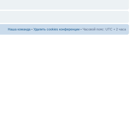
Наша команда
•
Удалить cookies конференции
• Часовой пояс: UTC + 2 часа