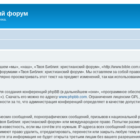
ий форум
ека.
ем «мы», «наш», «Твоя Библия: христианский форум», «http://www.bible.com.
ь форумами «Твоя Библия: христианский форум». Мы оставляем за собой право
лярно просматривать этот текст на предмет изменений, так как использован
я создания конференций phpBB (в дальнейшем «они», «программное обеспе
»). Скачать его можно по адресу
www.phpbb.com
. Ограничения лицензии GPL 
ности за то, что администрация конференций определяет в качестве допусти
ческих сообщений, порнографических сообщений, призывов к национальной р
«Твоя Библия: христианский форум» или международное право. Попытки разм
 известность, если мы сочтём это нужным. IP-адреса всех сообщений сохра
меют право удалить, отредактировать, перенести или закрыть любую тему в
Хотя эта информация не будет открыта третьим лицам без вашего разрешени