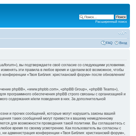
Расширенный поиск
FAQ
Вход
ua/forum»), вы подтверждаете своё согласие со следующими условиями.
 изменять эти правила в любое время и сделаем всё возможное, чтобы
ие конференции «Твоя Библия: христианский форум» после обновления/
чение phpBB», «www.phpbb.com», «phpBB Group», «phpBB Teams»),
для программного обеспечения phpBB строго связаны с организацией и
мого содержания и/или поведения в них. За дополнительной
озни и прочих сообщений, которые могут нарушить законы вашей
ещения таких сообщений могут привести к вашему немедленному
няются для возможности проведения такой политики. Вы соглашаетесь с
 любое время по своему усмотрению. Как пользователь вы согласны с
я, ни администрация конференции «Твоя Библия: христианский форум»,