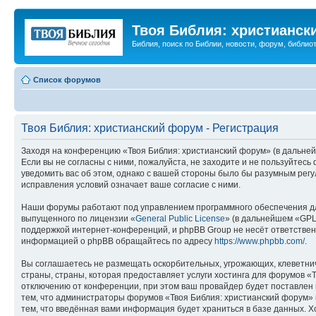
Твоя Библия: христианск
Библия, поиск по Библии, новости, форум, библиот
Список форумов
Твоя Библия: христианский форум - Регистрация
Заходя на конференцию «Твоя Библия: христианский форум» (в дальнейш
Если вы не согласны с ними, пожалуйста, не заходите и не пользуйтес
уведомить вас об этом, однако с вашей стороны было бы разумным регу
исправления условий означает ваше согласие с ними.
Наши форумы работают под управлением программного обеспечения дл
выпущенного по лицензии «
General Public License
» (в дальнейшем «GPL
поддержкой интернет-конференций, и phpBB Group не несёт ответствен
информацией о phpBB обращайтесь по адресу
https://www.phpbb.com/
.
Вы соглашаетесь не размещать оскорбительных, угрожающих, клеветни
страны, страны, которая предоставляет услуги хостинга для форумов 
отключению от конференции, при этом ваш провайдер будет поставлен в
тем, что администраторы форумов «Твоя Библия: христианский форум» и
тем, что введённая вами информация будет храниться в базе данных. 