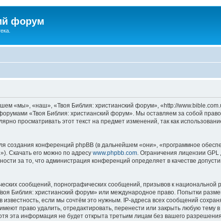
ий форум
ека.
ем «мы», «наш», «Твоя Библия: христианский форум», «http://www.bible.com.
ь форумами «Твоя Библия: христианский форум». Мы оставляем за собой право
лярно просматривать этот текст на предмет изменений, так как использован
я создания конференций phpBB (в дальнейшем «они», «программное обеспе
»). Скачать его можно по адресу
www.phpbb.com
. Ограничения лицензии GPL 
ности за то, что администрация конференций определяет в качестве допусти
ческих сообщений, порнографических сообщений, призывов к национальной р
«Твоя Библия: христианский форум» или международное право. Попытки разм
 известность, если мы сочтём это нужным. IP-адреса всех сообщений сохра
меют право удалить, отредактировать, перенести или закрыть любую тему в
Хотя эта информация не будет открыта третьим лицам без вашего разрешени