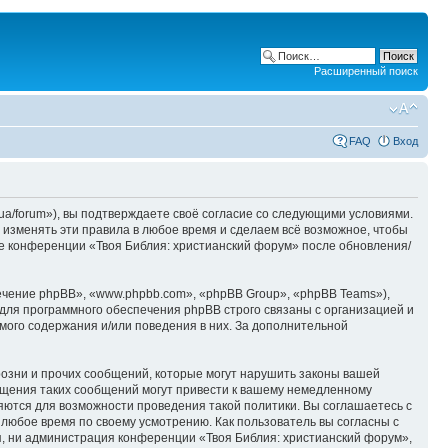
Расширенный поиск
FAQ
Вход
ua/forum»), вы подтверждаете своё согласие со следующими условиями.
 изменять эти правила в любое время и сделаем всё возможное, чтобы
ие конференции «Твоя Библия: христианский форум» после обновления/
чение phpBB», «www.phpbb.com», «phpBB Group», «phpBB Teams»),
для программного обеспечения phpBB строго связаны с организацией и
мого содержания и/или поведения в них. За дополнительной
озни и прочих сообщений, которые могут нарушить законы вашей
ещения таких сообщений могут привести к вашему немедленному
няются для возможности проведения такой политики. Вы соглашаетесь с
 любое время по своему усмотрению. Как пользователь вы согласны с
я, ни администрация конференции «Твоя Библия: христианский форум»,