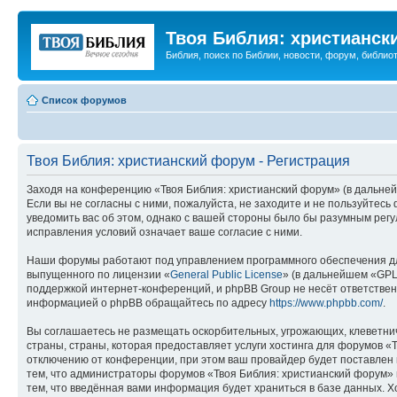
Твоя Библия: христианск
Библия, поиск по Библии, новости, форум, библиот
Список форумов
Твоя Библия: христианский форум - Регистрация
Заходя на конференцию «Твоя Библия: христианский форум» (в дальнейш
Если вы не согласны с ними, пожалуйста, не заходите и не пользуйтес
уведомить вас об этом, однако с вашей стороны было бы разумным регу
исправления условий означает ваше согласие с ними.
Наши форумы работают под управлением программного обеспечения дл
выпущенного по лицензии «
General Public License
» (в дальнейшем «GPL
поддержкой интернет-конференций, и phpBB Group не несёт ответствен
информацией о phpBB обращайтесь по адресу
https://www.phpbb.com/
.
Вы соглашаетесь не размещать оскорбительных, угрожающих, клеветни
страны, страны, которая предоставляет услуги хостинга для форумов 
отключению от конференции, при этом ваш провайдер будет поставлен в
тем, что администраторы форумов «Твоя Библия: христианский форум» и
тем, что введённая вами информация будет храниться в базе данных. 