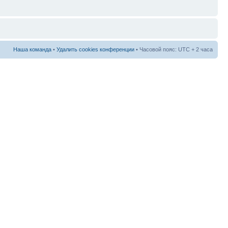
Наша команда
•
Удалить cookies конференции
• Часовой пояс: UTC + 2 часа