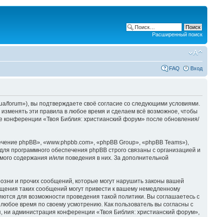
Расширенный поиск
FAQ
Вход
ua/forum»), вы подтверждаете своё согласие со следующими условиями.
 изменять эти правила в любое время и сделаем всё возможное, чтобы
ие конференции «Твоя Библия: христианский форум» после обновления/
чение phpBB», «www.phpbb.com», «phpBB Group», «phpBB Teams»),
для программного обеспечения phpBB строго связаны с организацией и
мого содержания и/или поведения в них. За дополнительной
озни и прочих сообщений, которые могут нарушить законы вашей
ещения таких сообщений могут привести к вашему немедленному
няются для возможности проведения такой политики. Вы соглашаетесь с
 любое время по своему усмотрению. Как пользователь вы согласны с
я, ни администрация конференции «Твоя Библия: христианский форум»,