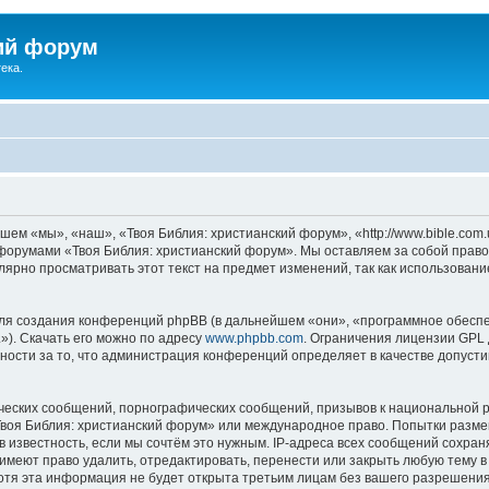
ий форум
ека.
ем «мы», «наш», «Твоя Библия: христианский форум», «http://www.bible.com.
ь форумами «Твоя Библия: христианский форум». Мы оставляем за собой право
лярно просматривать этот текст на предмет изменений, так как использован
я создания конференций phpBB (в дальнейшем «они», «программное обеспе
»). Скачать его можно по адресу
www.phpbb.com
. Ограничения лицензии GPL 
ности за то, что администрация конференций определяет в качестве допусти
ческих сообщений, порнографических сообщений, призывов к национальной р
«Твоя Библия: христианский форум» или международное право. Попытки разм
 известность, если мы сочтём это нужным. IP-адреса всех сообщений сохра
меют право удалить, отредактировать, перенести или закрыть любую тему в
Хотя эта информация не будет открыта третьим лицам без вашего разрешени