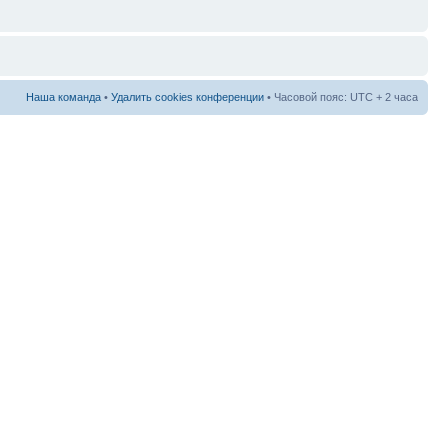
Наша команда
•
Удалить cookies конференции
• Часовой пояс: UTC + 2 часа