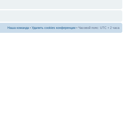
Наша команда
•
Удалить cookies конференции
• Часовой пояс: UTC + 2 часа