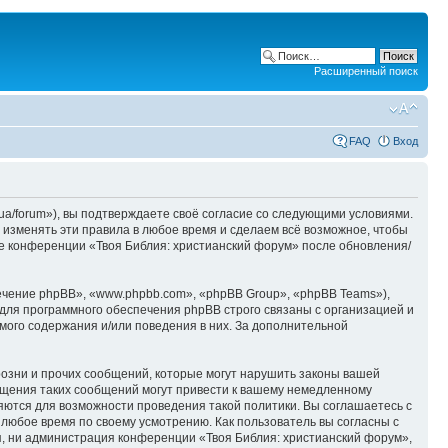
Расширенный поиск
FAQ
Вход
ua/forum»), вы подтверждаете своё согласие со следующими условиями.
 изменять эти правила в любое время и сделаем всё возможное, чтобы
ие конференции «Твоя Библия: христианский форум» после обновления/
чение phpBB», «www.phpbb.com», «phpBB Group», «phpBB Teams»),
для программного обеспечения phpBB строго связаны с организацией и
мого содержания и/или поведения в них. За дополнительной
озни и прочих сообщений, которые могут нарушить законы вашей
ещения таких сообщений могут привести к вашему немедленному
няются для возможности проведения такой политики. Вы соглашаетесь с
 любое время по своему усмотрению. Как пользователь вы согласны с
я, ни администрация конференции «Твоя Библия: христианский форум»,