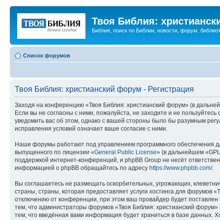
Твоя Библия: христианск
Библия, поиск по Библии, новости, форум, библиот
Список форумов
Твоя Библия: христианский форум - Регистрация
Заходя на конференцию «Твоя Библия: христианский форум» (в дальнейш
Если вы не согласны с ними, пожалуйста, не заходите и не пользуйтес
уведомить вас об этом, однако с вашей стороны было бы разумным регу
исправления условий означает ваше согласие с ними.
Наши форумы работают под управлением программного обеспечения дл
выпущенного по лицензии «
General Public License
» (в дальнейшем «GPL
поддержкой интернет-конференций, и phpBB Group не несёт ответствен
информацией о phpBB обращайтесь по адресу
https://www.phpbb.com/
.
Вы соглашаетесь не размещать оскорбительных, угрожающих, клеветни
страны, страны, которая предоставляет услуги хостинга для форумов 
отключению от конференции, при этом ваш провайдер будет поставлен в
тем, что администраторы форумов «Твоя Библия: христианский форум» и
тем, что введённая вами информация будет храниться в базе данных. 