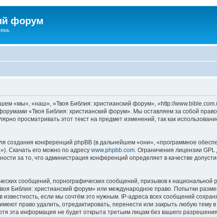
ий форум
ека.
ем «мы», «наш», «Твоя Библия: христианский форум», «http://www.bible.com.
ь форумами «Твоя Библия: христианский форум». Мы оставляем за собой право
лярно просматривать этот текст на предмет изменений, так как использован
я создания конференций phpBB (в дальнейшем «они», «программное обеспе
»). Скачать его можно по адресу
www.phpbb.com
. Ограничения лицензии GPL 
ности за то, что администрация конференций определяет в качестве допусти
ческих сообщений, порнографических сообщений, призывов к национальной р
«Твоя Библия: христианский форум» или международное право. Попытки разм
 известность, если мы сочтём это нужным. IP-адреса всех сообщений сохра
меют право удалить, отредактировать, перенести или закрыть любую тему в
Хотя эта информация не будет открыта третьим лицам без вашего разрешени