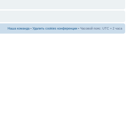
Наша команда
•
Удалить cookies конференции
• Часовой пояс: UTC + 2 часа