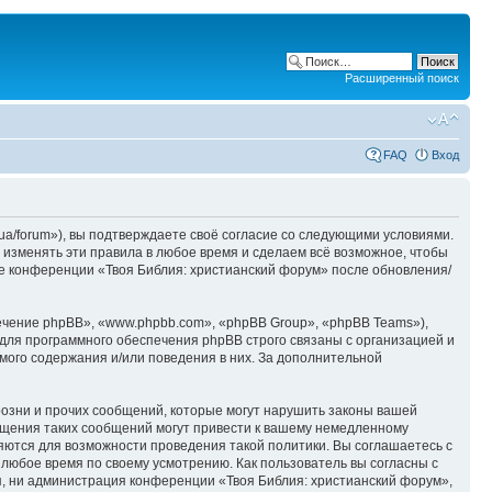
Расширенный поиск
FAQ
Вход
ua/forum»), вы подтверждаете своё согласие со следующими условиями.
 изменять эти правила в любое время и сделаем всё возможное, чтобы
ие конференции «Твоя Библия: христианский форум» после обновления/
чение phpBB», «www.phpbb.com», «phpBB Group», «phpBB Teams»),
для программного обеспечения phpBB строго связаны с организацией и
мого содержания и/или поведения в них. За дополнительной
озни и прочих сообщений, которые могут нарушить законы вашей
ещения таких сообщений могут привести к вашему немедленному
няются для возможности проведения такой политики. Вы соглашаетесь с
 любое время по своему усмотрению. Как пользователь вы согласны с
я, ни администрация конференции «Твоя Библия: христианский форум»,