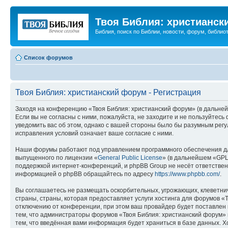
Твоя Библия: христианск
Библия, поиск по Библии, новости, форум, библиот
Список форумов
Твоя Библия: христианский форум - Регистрация
Заходя на конференцию «Твоя Библия: христианский форум» (в дальнейш
Если вы не согласны с ними, пожалуйста, не заходите и не пользуйтес
уведомить вас об этом, однако с вашей стороны было бы разумным регу
исправления условий означает ваше согласие с ними.
Наши форумы работают под управлением программного обеспечения дл
выпущенного по лицензии «
General Public License
» (в дальнейшем «GPL
поддержкой интернет-конференций, и phpBB Group не несёт ответствен
информацией о phpBB обращайтесь по адресу
https://www.phpbb.com/
.
Вы соглашаетесь не размещать оскорбительных, угрожающих, клеветни
страны, страны, которая предоставляет услуги хостинга для форумов 
отключению от конференции, при этом ваш провайдер будет поставлен в
тем, что администраторы форумов «Твоя Библия: христианский форум» и
тем, что введённая вами информация будет храниться в базе данных. 