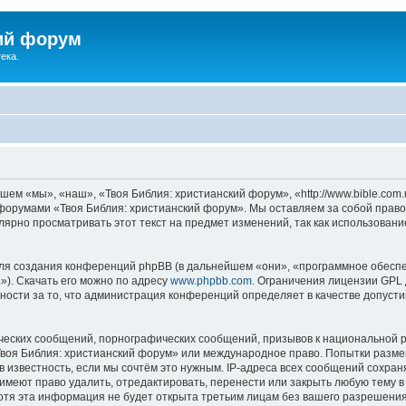
ий форум
ека.
ем «мы», «наш», «Твоя Библия: христианский форум», «http://www.bible.com.
ь форумами «Твоя Библия: христианский форум». Мы оставляем за собой право
лярно просматривать этот текст на предмет изменений, так как использован
я создания конференций phpBB (в дальнейшем «они», «программное обеспе
»). Скачать его можно по адресу
www.phpbb.com
. Ограничения лицензии GPL 
ности за то, что администрация конференций определяет в качестве допусти
ческих сообщений, порнографических сообщений, призывов к национальной р
«Твоя Библия: христианский форум» или международное право. Попытки разм
 известность, если мы сочтём это нужным. IP-адреса всех сообщений сохра
меют право удалить, отредактировать, перенести или закрыть любую тему в
Хотя эта информация не будет открыта третьим лицам без вашего разрешени